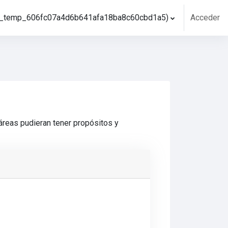
l ‎(_temp_606fc07a4d6b641afa18ba8c60cbd1a5)‎
Acceder
áreas pudieran tener propósitos y